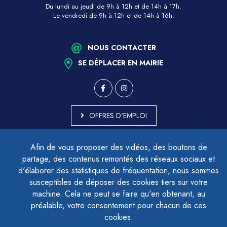
Du lundi au jeudi de 9h à 12h et de 14h à 17h.
Le vendredi de 9h à 12h et de 14h à 16h.
NOUS CONTACTER
SE DÉPLACER EN MAIRIE
OFFRES D'EMPLOI
MARCHÉS PUBLICS
Afin de vous proposer des vidéos, des boutons de
ACCESSIBILITÉ - PARTIELLEMENT CONFORME
partage, des contenus remontés des réseaux sociaux et
PLAN DU SITE
d'élaborer des statistiques de fréquentation, nous sommes
MENTIONS LÉGALES
CONTACTER LE DÉLÉGUÉ À LA PROTECTION DES DONNÉES
susceptibles de déposer des cookies tiers sur votre
GESTION DES COOKIES
machine. Cela ne peut se faire qu'en obtenant, au
préalable, votre consentement pour chacun de ces
cookies.