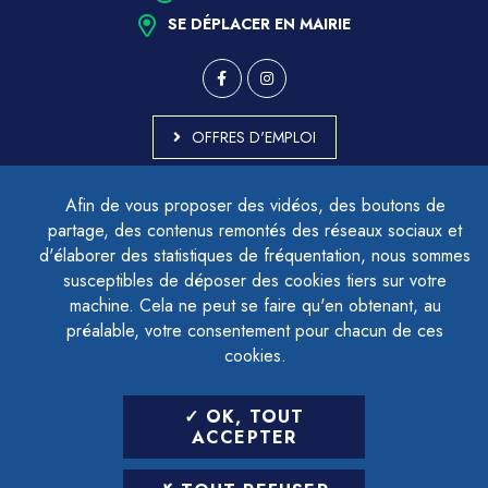
SE DÉPLACER EN MAIRIE
OFFRES D'EMPLOI
MARCHÉS PUBLICS
Afin de vous proposer des vidéos, des boutons de
ACCESSIBILITÉ - PARTIELLEMENT CONFORME
partage, des contenus remontés des réseaux sociaux et
PLAN DU SITE
d'élaborer des statistiques de fréquentation, nous sommes
MENTIONS LÉGALES
CONTACTER LE DÉLÉGUÉ À LA PROTECTION DES DONNÉES
susceptibles de déposer des cookies tiers sur votre
GESTION DES COOKIES
machine. Cela ne peut se faire qu'en obtenant, au
préalable, votre consentement pour chacun de ces
cookies.
LETTRE D'INFORMATION
OK, TOUT
SAISIR VOTRE ADRESSE E-MAIL
ACCEPTER
POUR VOUS INSCRIRE :