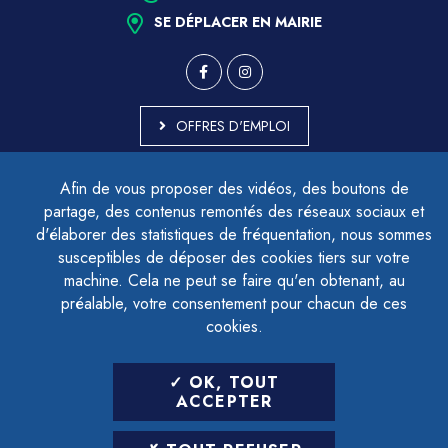
SE DÉPLACER EN MAIRIE
OFFRES D'EMPLOI
MARCHÉS PUBLICS
Afin de vous proposer des vidéos, des boutons de
ACCESSIBILITÉ - PARTIELLEMENT CONFORME
partage, des contenus remontés des réseaux sociaux et
PLAN DU SITE
d'élaborer des statistiques de fréquentation, nous sommes
MENTIONS LÉGALES
CONTACTER LE DÉLÉGUÉ À LA PROTECTION DES DONNÉES
susceptibles de déposer des cookies tiers sur votre
GESTION DES COOKIES
machine. Cela ne peut se faire qu'en obtenant, au
préalable, votre consentement pour chacun de ces
cookies.
LETTRE D'INFORMATION
OK, TOUT
SAISIR VOTRE ADRESSE E-MAIL
ACCEPTER
POUR VOUS INSCRIRE :