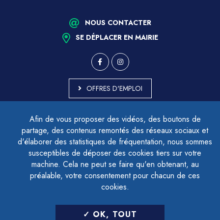
NOUS CONTACTER
SE DÉPLACER EN MAIRIE
OFFRES D'EMPLOI
MARCHÉS PUBLICS
Afin de vous proposer des vidéos, des boutons de
ACCESSIBILITÉ - PARTIELLEMENT CONFORME
partage, des contenus remontés des réseaux sociaux et
PLAN DU SITE
d'élaborer des statistiques de fréquentation, nous sommes
MENTIONS LÉGALES
CONTACTER LE DÉLÉGUÉ À LA PROTECTION DES DONNÉES
susceptibles de déposer des cookies tiers sur votre
GESTION DES COOKIES
machine. Cela ne peut se faire qu'en obtenant, au
préalable, votre consentement pour chacun de ces
cookies.
LETTRE D'INFORMATION
OK, TOUT
SAISIR VOTRE ADRESSE E-MAIL