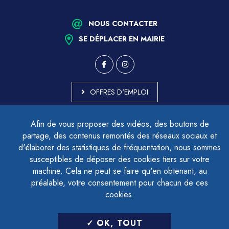
NOUS CONTACTER
SE DÉPLACER EN MAIRIE
OFFRES D'EMPLOI
MARCHÉS PUBLICS
Afin de vous proposer des vidéos, des boutons de
ACCESSIBILITÉ - PARTIELLEMENT CONFORME
partage, des contenus remontés des réseaux sociaux et
PLAN DU SITE
d'élaborer des statistiques de fréquentation, nous sommes
MENTIONS LÉGALES
CONTACTER LE DÉLÉGUÉ À LA PROTECTION DES DONNÉES
susceptibles de déposer des cookies tiers sur votre
GESTION DES COOKIES
machine. Cela ne peut se faire qu'en obtenant, au
préalable, votre consentement pour chacun de ces
cookies.
LETTRE D'INFORMATION
OK, TOUT
SAISIR VOTRE ADRESSE E-MAIL