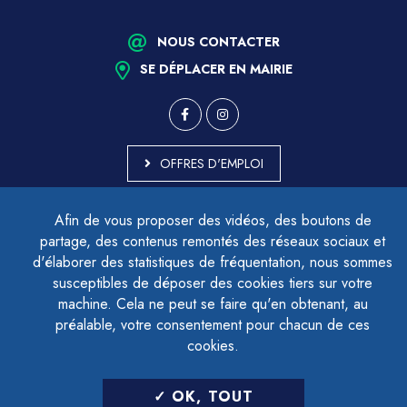
NOUS CONTACTER
SE DÉPLACER EN MAIRIE
OFFRES D'EMPLOI
MARCHÉS PUBLICS
Afin de vous proposer des vidéos, des boutons de
ACCESSIBILITÉ - PARTIELLEMENT CONFORME
partage, des contenus remontés des réseaux sociaux et
PLAN DU SITE
d'élaborer des statistiques de fréquentation, nous sommes
MENTIONS LÉGALES
CONTACTER LE DÉLÉGUÉ À LA PROTECTION DES DONNÉES
susceptibles de déposer des cookies tiers sur votre
GESTION DES COOKIES
machine. Cela ne peut se faire qu'en obtenant, au
préalable, votre consentement pour chacun de ces
cookies.
LETTRE D'INFORMATION
OK, TOUT
SAISIR VOTRE ADRESSE E-MAIL