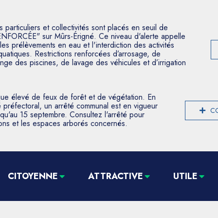
articuliers et collectivités sont placés en seuil de
ENFORCÉE" sur Mûrs-Érigné. Ce niveau d'alerte appelle
les prélèvements en eau et l'interdiction des activités
aquatiques. Restrictions renforcées d’arrosage, de
nge des piscines, de lavage des véhicules et d’irrigation
que élevé de feux de forêt et de végétation. En
 préfectoral, un arrêté communal est en vigueur
CO
usqu'au 15 septembre. Consultez l'arrêté pour
tions et les espaces arborés concernés.
CITOYENNE
ATTRACTIVE
UTILE