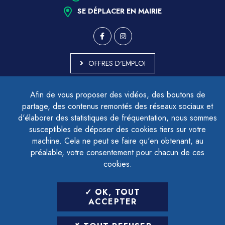
SE DÉPLACER EN MAIRIE
OFFRES D'EMPLOI
MARCHÉS PUBLICS
Afin de vous proposer des vidéos, des boutons de
ACCESSIBILITÉ - PARTIELLEMENT CONFORME
partage, des contenus remontés des réseaux sociaux et
PLAN DU SITE
d'élaborer des statistiques de fréquentation, nous sommes
MENTIONS LÉGALES
CONTACTER LE DÉLÉGUÉ À LA PROTECTION DES DONNÉES
susceptibles de déposer des cookies tiers sur votre
GESTION DES COOKIES
machine. Cela ne peut se faire qu'en obtenant, au
préalable, votre consentement pour chacun de ces
cookies.
LETTRE D'INFORMATION
OK, TOUT
SAISIR VOTRE ADRESSE E-MAIL
ACCEPTER
POUR VOUS INSCRIRE :