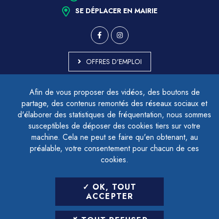
SE DÉPLACER EN MAIRIE
OFFRES D'EMPLOI
MARCHÉS PUBLICS
Afin de vous proposer des vidéos, des boutons de
ACCESSIBILITÉ - PARTIELLEMENT CONFORME
partage, des contenus remontés des réseaux sociaux et
PLAN DU SITE
d'élaborer des statistiques de fréquentation, nous sommes
MENTIONS LÉGALES
CONTACTER LE DÉLÉGUÉ À LA PROTECTION DES DONNÉES
susceptibles de déposer des cookies tiers sur votre
GESTION DES COOKIES
machine. Cela ne peut se faire qu'en obtenant, au
préalable, votre consentement pour chacun de ces
cookies.
LETTRE D'INFORMATION
OK, TOUT
SAISIR VOTRE ADRESSE E-MAIL
ACCEPTER
POUR VOUS INSCRIRE :