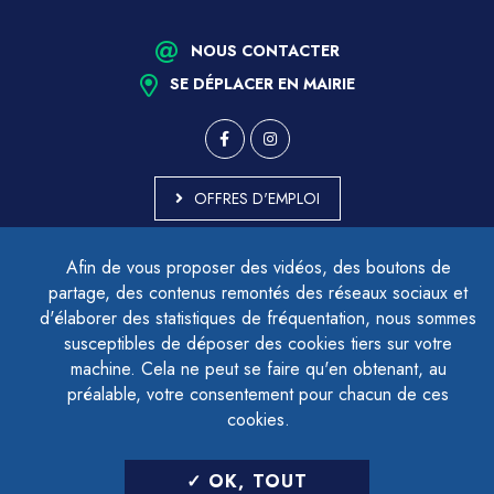
NOUS CONTACTER
SE DÉPLACER EN MAIRIE
OFFRES D'EMPLOI
MARCHÉS PUBLICS
Afin de vous proposer des vidéos, des boutons de
ACCESSIBILITÉ - PARTIELLEMENT CONFORME
partage, des contenus remontés des réseaux sociaux et
PLAN DU SITE
d'élaborer des statistiques de fréquentation, nous sommes
MENTIONS LÉGALES
CONTACTER LE DÉLÉGUÉ À LA PROTECTION DES DONNÉES
susceptibles de déposer des cookies tiers sur votre
GESTION DES COOKIES
machine. Cela ne peut se faire qu'en obtenant, au
préalable, votre consentement pour chacun de ces
cookies.
LETTRE D'INFORMATION
OK, TOUT
SAISIR VOTRE ADRESSE E-MAIL