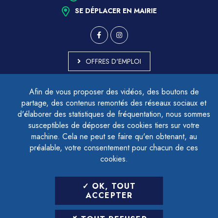
SE DÉPLACER EN MAIRIE
OFFRES D'EMPLOI
MARCHÉS PUBLICS
Afin de vous proposer des vidéos, des boutons de
ACCESSIBILITÉ - PARTIELLEMENT CONFORME
partage, des contenus remontés des réseaux sociaux et
PLAN DU SITE
d'élaborer des statistiques de fréquentation, nous sommes
MENTIONS LÉGALES
CONTACTER LE DÉLÉGUÉ À LA PROTECTION DES DONNÉES
susceptibles de déposer des cookies tiers sur votre
GESTION DES COOKIES
machine. Cela ne peut se faire qu'en obtenant, au
préalable, votre consentement pour chacun de ces
cookies.
LETTRE D'INFORMATION
OK, TOUT
SAISIR VOTRE ADRESSE E-MAIL
ACCEPTER
POUR VOUS INSCRIRE :