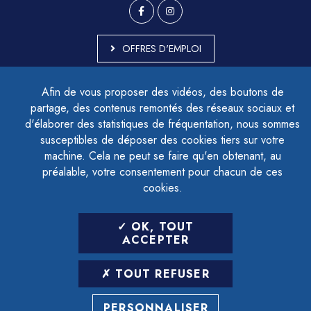
OFFRES D'EMPLOI
MARCHÉS PUBLICS
Afin de vous proposer des vidéos, des boutons de
ACCESSIBILITÉ - PARTIELLEMENT CONFORME
partage, des contenus remontés des réseaux sociaux et
PLAN DU SITE
d'élaborer des statistiques de fréquentation, nous sommes
MENTIONS LÉGALES
CONTACTER LE DÉLÉGUÉ À LA PROTECTION DES DONNÉES
susceptibles de déposer des cookies tiers sur votre
GESTION DES COOKIES
machine. Cela ne peut se faire qu'en obtenant, au
préalable, votre consentement pour chacun de ces
cookies.
LETTRE D'INFORMATION
OK, TOUT
SAISIR VOTRE ADRESSE E-MAIL
ACCEPTER
POUR VOUS INSCRIRE :
TOUT REFUSER
ARCHIVES
DÉSINSCRIPTION
PERSONNALISER