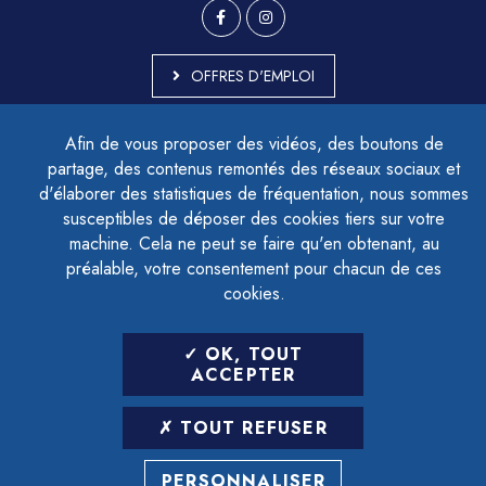
OFFRES D'EMPLOI
MARCHÉS PUBLICS
Afin de vous proposer des vidéos, des boutons de
ACCESSIBILITÉ - PARTIELLEMENT CONFORME
partage, des contenus remontés des réseaux sociaux et
PLAN DU SITE
d'élaborer des statistiques de fréquentation, nous sommes
MENTIONS LÉGALES
CONTACTER LE DÉLÉGUÉ À LA PROTECTION DES DONNÉES
susceptibles de déposer des cookies tiers sur votre
GESTION DES COOKIES
machine. Cela ne peut se faire qu'en obtenant, au
préalable, votre consentement pour chacun de ces
cookies.
LETTRE D'INFORMATION
OK, TOUT
SAISIR VOTRE ADRESSE E-MAIL
ACCEPTER
POUR VOUS INSCRIRE :
TOUT REFUSER
ARCHIVES
DÉSINSCRIPTION
PERSONNALISER