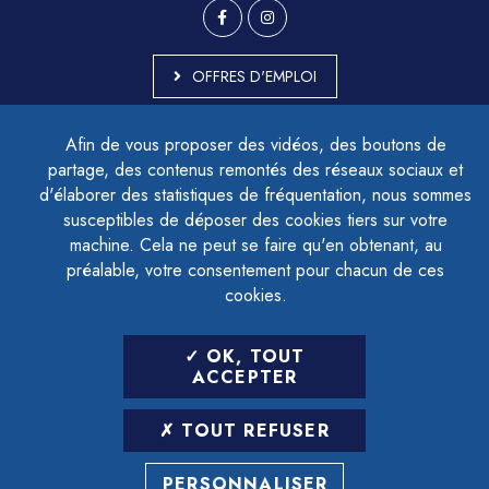
OFFRES D'EMPLOI
MARCHÉS PUBLICS
Afin de vous proposer des vidéos, des boutons de
ACCESSIBILITÉ - PARTIELLEMENT CONFORME
partage, des contenus remontés des réseaux sociaux et
PLAN DU SITE
d'élaborer des statistiques de fréquentation, nous sommes
MENTIONS LÉGALES
CONTACTER LE DÉLÉGUÉ À LA PROTECTION DES DONNÉES
susceptibles de déposer des cookies tiers sur votre
GESTION DES COOKIES
machine. Cela ne peut se faire qu'en obtenant, au
préalable, votre consentement pour chacun de ces
cookies.
LETTRE D'INFORMATION
OK, TOUT
SAISIR VOTRE ADRESSE E-MAIL
ACCEPTER
POUR VOUS INSCRIRE :
TOUT REFUSER
ARCHIVES
DÉSINSCRIPTION
PERSONNALISER