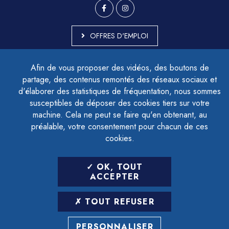
OFFRES D'EMPLOI
MARCHÉS PUBLICS
Afin de vous proposer des vidéos, des boutons de
ACCESSIBILITÉ - PARTIELLEMENT CONFORME
partage, des contenus remontés des réseaux sociaux et
PLAN DU SITE
d'élaborer des statistiques de fréquentation, nous sommes
MENTIONS LÉGALES
CONTACTER LE DÉLÉGUÉ À LA PROTECTION DES DONNÉES
susceptibles de déposer des cookies tiers sur votre
GESTION DES COOKIES
machine. Cela ne peut se faire qu'en obtenant, au
préalable, votre consentement pour chacun de ces
cookies.
LETTRE D'INFORMATION
OK, TOUT
SAISIR VOTRE ADRESSE E-MAIL
ACCEPTER
POUR VOUS INSCRIRE :
TOUT REFUSER
ARCHIVES
DÉSINSCRIPTION
PERSONNALISER