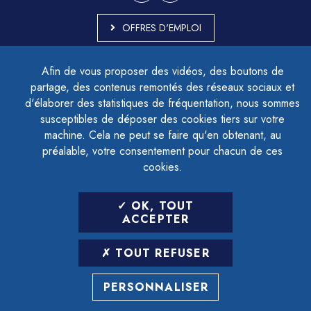
OFFRES D'EMPLOI
MARCHÉS PUBLICS
Afin de vous proposer des vidéos, des boutons de
ACCESSIBILITÉ - PARTIELLEMENT CONFORME
partage, des contenus remontés des réseaux sociaux et
PLAN DU SITE
d'élaborer des statistiques de fréquentation, nous sommes
MENTIONS LÉGALES
CONTACTER LE DÉLÉGUÉ À LA PROTECTION DES DONNÉES
susceptibles de déposer des cookies tiers sur votre
GESTION DES COOKIES
machine. Cela ne peut se faire qu'en obtenant, au
préalable, votre consentement pour chacun de ces
cookies.
LETTRE D'INFORMATION
OK, TOUT
SAISIR VOTRE ADRESSE E-MAIL
ACCEPTER
POUR VOUS INSCRIRE :
TOUT REFUSER
ARCHIVES
DÉSINSCRIPTION
PERSONNALISER