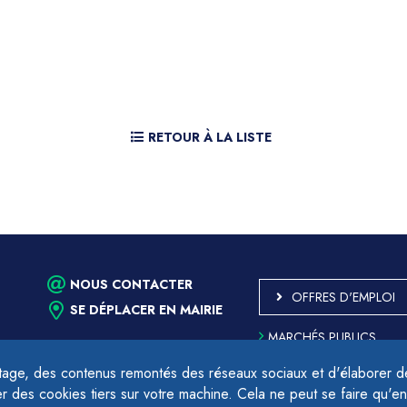
RETOUR À LA LISTE
NOUS CONTACTER
OFFRES D'EMPLOI
SE DÉPLACER EN MAIRIE
MARCHÉS PUBLICS
ACCESSIBILITÉ - PARTIE
CONFORME
age, des contenus remontés des réseaux sociaux et d'élaborer des
PLAN DU SITE
des cookies tiers sur votre machine. Cela ne peut se faire qu'en
17h.