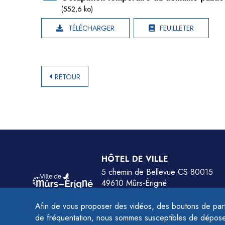
(552,6 ko)
TÉLÉCHARGER
FEUILLETER
RETOUR
HÔTEL DE VILLE
5 chemin de Bellevue CS 80015
49610 Mûrs-Érigné
Tél.
02 41 79 78 77
Afin de vous proposer des vidéos, des boutons de part
HORAIRES :
de fréquentation, nous sommes susceptibles de déposer 
Du lundi au jeudi de 9h à 12h et de 14h à 