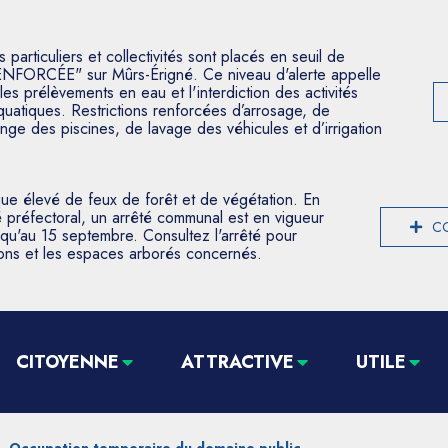
articuliers et collectivités sont placés en seuil de
ENFORCÉE" sur Mûrs-Érigné. Ce niveau d'alerte appelle
les prélèvements en eau et l'interdiction des activités
aquatiques. Restrictions renforcées d’arrosage, de
nge des piscines, de lavage des véhicules et d’irrigation
que élevé de feux de forêt et de végétation. En
 préfectoral, un arrêté communal est en vigueur
CO
usqu'au 15 septembre. Consultez l'arrêté pour
tions et les espaces arborés concernés.
CITOYENNE
ATTRACTIVE
UTILE