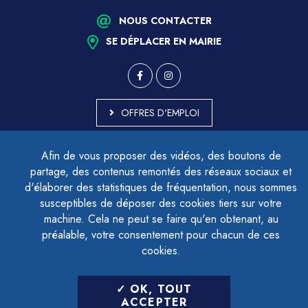
NOUS CONTACTER
SE DÉPLACER EN MAIRIE
OFFRES D'EMPLOI
MARCHÉS PUBLICS
Afin de vous proposer des vidéos, des boutons de
ACCESSIBILITÉ - PARTIELLEMENT CONFORME
partage, des contenus remontés des réseaux sociaux et
PLAN DU SITE
d'élaborer des statistiques de fréquentation, nous sommes
MENTIONS LÉGALES
CONTACTER LE DÉLÉGUÉ À LA PROTECTION DES DONNÉES
susceptibles de déposer des cookies tiers sur votre
GESTION DES COOKIES
machine. Cela ne peut se faire qu'en obtenant, au
préalable, votre consentement pour chacun de ces
cookies.
LETTRE D'INFORMATION
OK, TOUT
SAISIR VOTRE ADRESSE E-MAIL
ACCEPTER
POUR VOUS INSCRIRE :