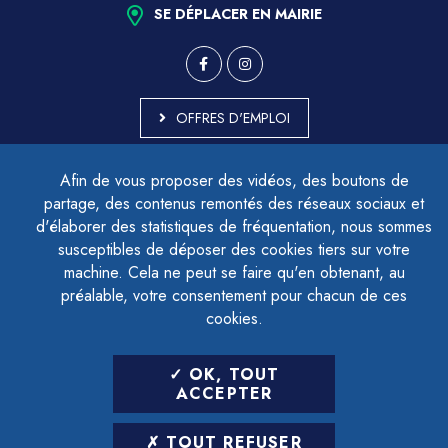
SE DÉPLACER EN MAIRIE
OFFRES D'EMPLOI
MARCHÉS PUBLICS
Afin de vous proposer des vidéos, des boutons de
ACCESSIBILITÉ - PARTIELLEMENT CONFORME
partage, des contenus remontés des réseaux sociaux et
PLAN DU SITE
d'élaborer des statistiques de fréquentation, nous sommes
MENTIONS LÉGALES
CONTACTER LE DÉLÉGUÉ À LA PROTECTION DES DONNÉES
susceptibles de déposer des cookies tiers sur votre
GESTION DES COOKIES
machine. Cela ne peut se faire qu'en obtenant, au
préalable, votre consentement pour chacun de ces
cookies.
LETTRE D'INFORMATION
OK, TOUT
SAISIR VOTRE ADRESSE E-MAIL
ACCEPTER
POUR VOUS INSCRIRE :
TOUT REFUSER