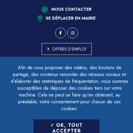
NOUS CONTACTER
SE DÉPLACER EN MAIRIE
OFFRES D'EMPLOI
MARCHÉS PUBLICS
Afin de vous proposer des vidéos, des boutons de
ACCESSIBILITÉ - PARTIELLEMENT CONFORME
partage, des contenus remontés des réseaux sociaux et
PLAN DU SITE
d'élaborer des statistiques de fréquentation, nous sommes
MENTIONS LÉGALES
CONTACTER LE DÉLÉGUÉ À LA PROTECTION DES DONNÉES
susceptibles de déposer des cookies tiers sur votre
GESTION DES COOKIES
machine. Cela ne peut se faire qu'en obtenant, au
préalable, votre consentement pour chacun de ces
cookies.
LETTRE D'INFORMATION
OK, TOUT
SAISIR VOTRE ADRESSE E-MAIL
ACCEPTER
POUR VOUS INSCRIRE :