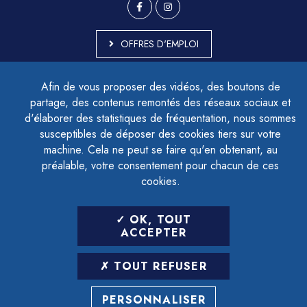
OFFRES D'EMPLOI
MARCHÉS PUBLICS
Afin de vous proposer des vidéos, des boutons de
ACCESSIBILITÉ - PARTIELLEMENT CONFORME
partage, des contenus remontés des réseaux sociaux et
PLAN DU SITE
d'élaborer des statistiques de fréquentation, nous sommes
MENTIONS LÉGALES
CONTACTER LE DÉLÉGUÉ À LA PROTECTION DES DONNÉES
susceptibles de déposer des cookies tiers sur votre
GESTION DES COOKIES
machine. Cela ne peut se faire qu'en obtenant, au
préalable, votre consentement pour chacun de ces
cookies.
LETTRE D'INFORMATION
OK, TOUT
SAISIR VOTRE ADRESSE E-MAIL
ACCEPTER
POUR VOUS INSCRIRE :
TOUT REFUSER
ARCHIVES
DÉSINSCRIPTION
PERSONNALISER