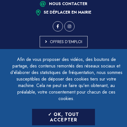
NOUS CONTACTER
SE DÉPLACER EN MAIRIE
OFFRES D'EMPLOI
MARCHÉS PUBLICS
Afin de vous proposer des vidéos, des boutons de
ACCESSIBILITÉ - PARTIELLEMENT CONFORME
partage, des contenus remontés des réseaux sociaux et
PLAN DU SITE
d'élaborer des statistiques de fréquentation, nous sommes
MENTIONS LÉGALES
CONTACTER LE DÉLÉGUÉ À LA PROTECTION DES DONNÉES
susceptibles de déposer des cookies tiers sur votre
GESTION DES COOKIES
machine. Cela ne peut se faire qu'en obtenant, au
préalable, votre consentement pour chacun de ces
cookies.
LETTRE D'INFORMATION
OK, TOUT
SAISIR VOTRE ADRESSE E-MAIL
ACCEPTER
POUR VOUS INSCRIRE :