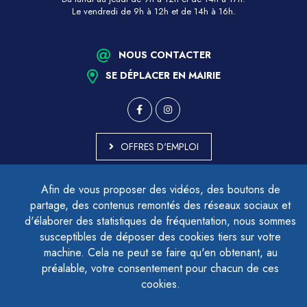
Le vendredi de 9h à 12h et de 14h à 16h.
NOUS CONTACTER
SE DÉPLACER EN MAIRIE
OFFRES D'EMPLOI
MARCHÉS PUBLICS
Afin de vous proposer des vidéos, des boutons de
ACCESSIBILITÉ - PARTIELLEMENT CONFORME
partage, des contenus remontés des réseaux sociaux et
PLAN DU SITE
d'élaborer des statistiques de fréquentation, nous sommes
MENTIONS LÉGALES
CONTACTER LE DÉLÉGUÉ À LA PROTECTION DES DONNÉES
susceptibles de déposer des cookies tiers sur votre
GESTION DES COOKIES
machine. Cela ne peut se faire qu'en obtenant, au
préalable, votre consentement pour chacun de ces
cookies.