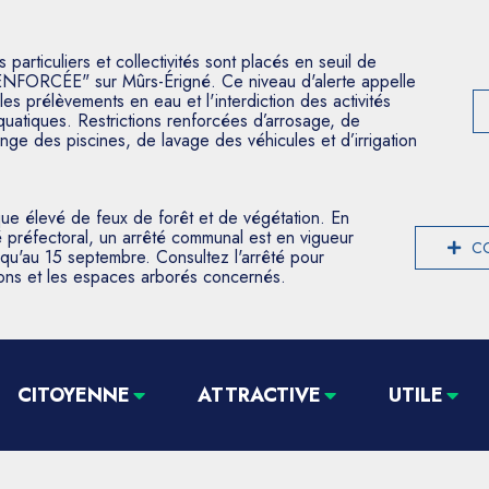
articuliers et collectivités sont placés en seuil de
ENFORCÉE" sur Mûrs-Érigné. Ce niveau d'alerte appelle
les prélèvements en eau et l'interdiction des activités
aquatiques. Restrictions renforcées d’arrosage, de
nge des piscines, de lavage des véhicules et d’irrigation
que élevé de feux de forêt et de végétation. En
 préfectoral, un arrêté communal est en vigueur
CO
usqu'au 15 septembre. Consultez l'arrêté pour
tions et les espaces arborés concernés.
CITOYENNE
ATTRACTIVE
UTILE