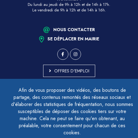
Du lundi au jeudi de 9h à 12h et de 14h à 17h.
Le vendredi de 9h à 12h et de 14h à 16h.
NOUS CONTACTER
SE DÉPLACER EN MAIRIE
OFFRES D'EMPLOI
MARCHÉS PUBLICS
Afin de vous proposer des vidéos, des boutons de
ACCESSIBILITÉ - PARTIELLEMENT CONFORME
partage, des contenus remontés des réseaux sociaux et
PLAN DU SITE
d'élaborer des statistiques de fréquentation, nous sommes
MENTIONS LÉGALES
CONTACTER LE DÉLÉGUÉ À LA PROTECTION DES DONNÉES
susceptibles de déposer des cookies tiers sur votre
GESTION DES COOKIES
machine. Cela ne peut se faire qu'en obtenant, au
préalable, votre consentement pour chacun de ces
cookies.