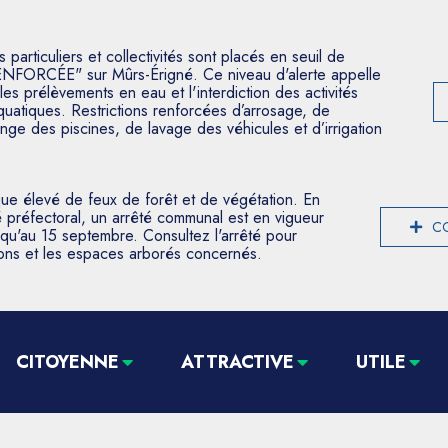
articuliers et collectivités sont placés en seuil de
ENFORCÉE" sur Mûrs-Érigné. Ce niveau d'alerte appelle
les prélèvements en eau et l'interdiction des activités
aquatiques. Restrictions renforcées d’arrosage, de
nge des piscines, de lavage des véhicules et d’irrigation
que élevé de feux de forêt et de végétation. En
 préfectoral, un arrêté communal est en vigueur
CO
usqu'au 15 septembre. Consultez l'arrêté pour
tions et les espaces arborés concernés.
CITOYENNE
ATTRACTIVE
UTILE