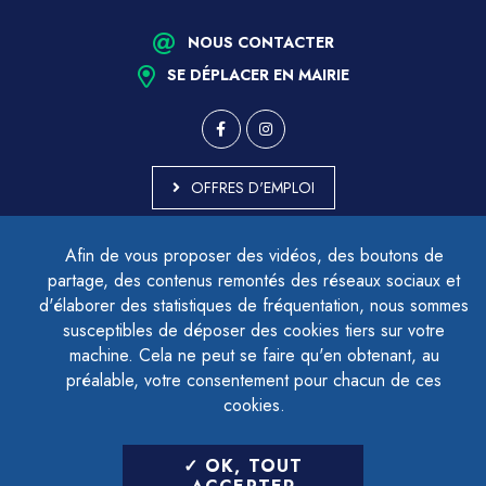
NOUS CONTACTER
SE DÉPLACER EN MAIRIE
OFFRES D'EMPLOI
MARCHÉS PUBLICS
Afin de vous proposer des vidéos, des boutons de
ACCESSIBILITÉ - PARTIELLEMENT CONFORME
partage, des contenus remontés des réseaux sociaux et
PLAN DU SITE
d'élaborer des statistiques de fréquentation, nous sommes
MENTIONS LÉGALES
CONTACTER LE DÉLÉGUÉ À LA PROTECTION DES DONNÉES
susceptibles de déposer des cookies tiers sur votre
GESTION DES COOKIES
machine. Cela ne peut se faire qu'en obtenant, au
préalable, votre consentement pour chacun de ces
cookies.
LETTRE D'INFORMATION
OK, TOUT
SAISIR VOTRE ADRESSE E-MAIL