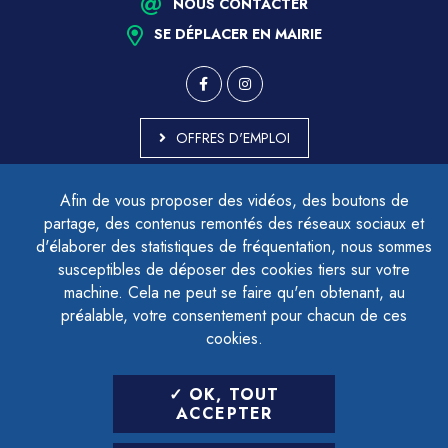
NOUS CONTACTER
SE DÉPLACER EN MAIRIE
OFFRES D'EMPLOI
MARCHÉS PUBLICS
Afin de vous proposer des vidéos, des boutons de
ACCESSIBILITÉ - PARTIELLEMENT CONFORME
partage, des contenus remontés des réseaux sociaux et
PLAN DU SITE
d'élaborer des statistiques de fréquentation, nous sommes
MENTIONS LÉGALES
CONTACTER LE DÉLÉGUÉ À LA PROTECTION DES DONNÉES
susceptibles de déposer des cookies tiers sur votre
GESTION DES COOKIES
machine. Cela ne peut se faire qu'en obtenant, au
préalable, votre consentement pour chacun de ces
cookies.
LETTRE D'INFORMATION
OK, TOUT
SAISIR VOTRE ADRESSE E-MAIL
ACCEPTER
POUR VOUS INSCRIRE :