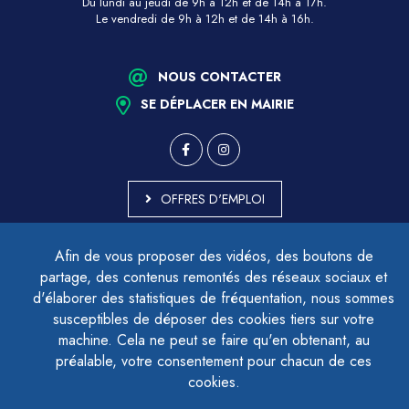
Du lundi au jeudi de 9h à 12h et de 14h à 17h.
Le vendredi de 9h à 12h et de 14h à 16h.
NOUS CONTACTER
SE DÉPLACER EN MAIRIE
OFFRES D'EMPLOI
MARCHÉS PUBLICS
Afin de vous proposer des vidéos, des boutons de
ACCESSIBILITÉ - PARTIELLEMENT CONFORME
partage, des contenus remontés des réseaux sociaux et
PLAN DU SITE
d'élaborer des statistiques de fréquentation, nous sommes
MENTIONS LÉGALES
CONTACTER LE DÉLÉGUÉ À LA PROTECTION DES DONNÉES
susceptibles de déposer des cookies tiers sur votre
GESTION DES COOKIES
machine. Cela ne peut se faire qu'en obtenant, au
préalable, votre consentement pour chacun de ces
cookies.