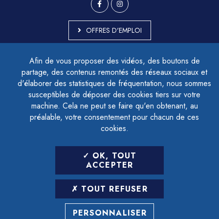
OFFRES D'EMPLOI
MARCHÉS PUBLICS
Afin de vous proposer des vidéos, des boutons de
ACCESSIBILITÉ - PARTIELLEMENT CONFORME
partage, des contenus remontés des réseaux sociaux et
PLAN DU SITE
d'élaborer des statistiques de fréquentation, nous sommes
MENTIONS LÉGALES
CONTACTER LE DÉLÉGUÉ À LA PROTECTION DES DONNÉES
susceptibles de déposer des cookies tiers sur votre
GESTION DES COOKIES
machine. Cela ne peut se faire qu'en obtenant, au
préalable, votre consentement pour chacun de ces
cookies.
LETTRE D'INFORMATION
OK, TOUT
SAISIR VOTRE ADRESSE E-MAIL
ACCEPTER
POUR VOUS INSCRIRE :
TOUT REFUSER
ARCHIVES
DÉSINSCRIPTION
PERSONNALISER