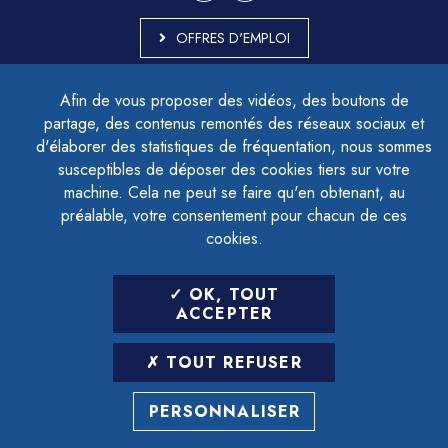
OFFRES D'EMPLOI
MARCHÉS PUBLICS
Afin de vous proposer des vidéos, des boutons de
ACCESSIBILITÉ - PARTIELLEMENT CONFORME
partage, des contenus remontés des réseaux sociaux et
PLAN DU SITE
d'élaborer des statistiques de fréquentation, nous sommes
MENTIONS LÉGALES
CONTACTER LE DÉLÉGUÉ À LA PROTECTION DES DONNÉES
susceptibles de déposer des cookies tiers sur votre
GESTION DES COOKIES
machine. Cela ne peut se faire qu'en obtenant, au
préalable, votre consentement pour chacun de ces
cookies.
LETTRE D'INFORMATION
OK, TOUT
SAISIR VOTRE ADRESSE E-MAIL
ACCEPTER
POUR VOUS INSCRIRE :
TOUT REFUSER
ARCHIVES
DÉSINSCRIPTION
PERSONNALISER