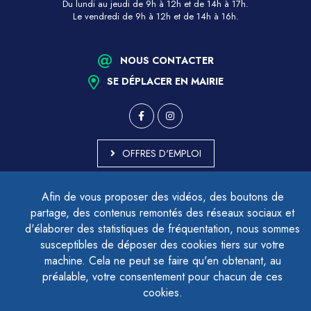
Du lundi au jeudi de 9h à 12h et de 14h à 17h.
Le vendredi de 9h à 12h et de 14h à 16h.
NOUS CONTACTER
SE DÉPLACER EN MAIRIE
OFFRES D'EMPLOI
MARCHÉS PUBLICS
Afin de vous proposer des vidéos, des boutons de
ACCESSIBILITÉ - PARTIELLEMENT CONFORME
partage, des contenus remontés des réseaux sociaux et
PLAN DU SITE
d'élaborer des statistiques de fréquentation, nous sommes
MENTIONS LÉGALES
CONTACTER LE DÉLÉGUÉ À LA PROTECTION DES DONNÉES
susceptibles de déposer des cookies tiers sur votre
GESTION DES COOKIES
machine. Cela ne peut se faire qu'en obtenant, au
préalable, votre consentement pour chacun de ces
cookies.