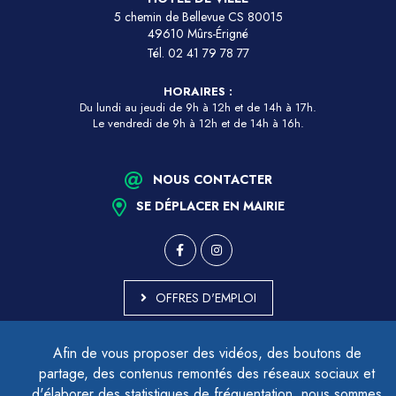
5 chemin de Bellevue CS 80015
49610 Mûrs-Érigné
Tél.
02 41 79 78 77
HORAIRES :
Du lundi au jeudi de 9h à 12h et de 14h à 17h.
Le vendredi de 9h à 12h et de 14h à 16h.
NOUS CONTACTER
SE DÉPLACER EN MAIRIE
OFFRES D'EMPLOI
MARCHÉS PUBLICS
Afin de vous proposer des vidéos, des boutons de
ACCESSIBILITÉ - PARTIELLEMENT CONFORME
partage, des contenus remontés des réseaux sociaux et
PLAN DU SITE
d'élaborer des statistiques de fréquentation, nous sommes
MENTIONS LÉGALES