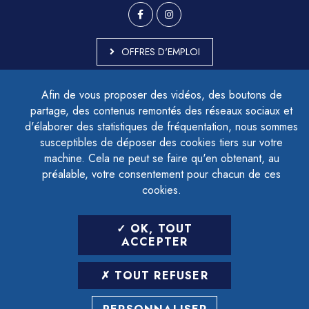
OFFRES D'EMPLOI
MARCHÉS PUBLICS
Afin de vous proposer des vidéos, des boutons de
ACCESSIBILITÉ - PARTIELLEMENT CONFORME
partage, des contenus remontés des réseaux sociaux et
PLAN DU SITE
d'élaborer des statistiques de fréquentation, nous sommes
MENTIONS LÉGALES
CONTACTER LE DÉLÉGUÉ À LA PROTECTION DES DONNÉES
susceptibles de déposer des cookies tiers sur votre
GESTION DES COOKIES
machine. Cela ne peut se faire qu'en obtenant, au
préalable, votre consentement pour chacun de ces
cookies.
LETTRE D'INFORMATION
OK, TOUT
SAISIR VOTRE ADRESSE E-MAIL
ACCEPTER
POUR VOUS INSCRIRE :
TOUT REFUSER
ARCHIVES
DÉSINSCRIPTION