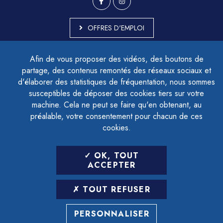
OFFRES D'EMPLOI
MARCHÉS PUBLICS
Afin de vous proposer des vidéos, des boutons de
ACCESSIBILITÉ - PARTIELLEMENT CONFORME
partage, des contenus remontés des réseaux sociaux et
PLAN DU SITE
d'élaborer des statistiques de fréquentation, nous sommes
MENTIONS LÉGALES
CONTACTER LE DÉLÉGUÉ À LA PROTECTION DES DONNÉES
susceptibles de déposer des cookies tiers sur votre
GESTION DES COOKIES
machine. Cela ne peut se faire qu'en obtenant, au
préalable, votre consentement pour chacun de ces
cookies.
LETTRE D'INFORMATION
OK, TOUT
SAISIR VOTRE ADRESSE E-MAIL
ACCEPTER
POUR VOUS INSCRIRE :
TOUT REFUSER
ARCHIVES
DÉSINSCRIPTION
PERSONNALISER