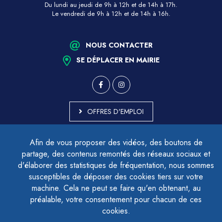
Du lundi au jeudi de 9h à 12h et de 14h à 17h.
Le vendredi de 9h à 12h et de 14h à 16h.
NOUS CONTACTER
SE DÉPLACER EN MAIRIE
OFFRES D'EMPLOI
MARCHÉS PUBLICS
Afin de vous proposer des vidéos, des boutons de
ACCESSIBILITÉ - PARTIELLEMENT CONFORME
partage, des contenus remontés des réseaux sociaux et
PLAN DU SITE
d'élaborer des statistiques de fréquentation, nous sommes
MENTIONS LÉGALES
CONTACTER LE DÉLÉGUÉ À LA PROTECTION DES DONNÉES
susceptibles de déposer des cookies tiers sur votre
GESTION DES COOKIES
machine. Cela ne peut se faire qu'en obtenant, au
préalable, votre consentement pour chacun de ces
cookies.