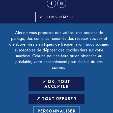
OFFRES D'EMPLOI
MARCHÉS PUBLICS
Afin de vous proposer des vidéos, des boutons de
ACCESSIBILITÉ - PARTIELLEMENT CONFORME
partage, des contenus remontés des réseaux sociaux et
PLAN DU SITE
d'élaborer des statistiques de fréquentation, nous sommes
MENTIONS LÉGALES
CONTACTER LE DÉLÉGUÉ À LA PROTECTION DES DONNÉES
susceptibles de déposer des cookies tiers sur votre
GESTION DES COOKIES
machine. Cela ne peut se faire qu'en obtenant, au
préalable, votre consentement pour chacun de ces
cookies.
LETTRE D'INFORMATION
OK, TOUT
SAISIR VOTRE ADRESSE E-MAIL
ACCEPTER
POUR VOUS INSCRIRE :
TOUT REFUSER
ARCHIVES
DÉSINSCRIPTION
PERSONNALISER