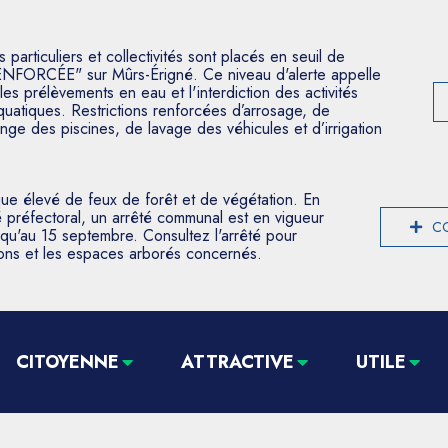
articuliers et collectivités sont placés en seuil de
ENFORCÉE" sur Mûrs-Érigné. Ce niveau d'alerte appelle
les prélèvements en eau et l'interdiction des activités
aquatiques. Restrictions renforcées d’arrosage, de
nge des piscines, de lavage des véhicules et d’irrigation
que élevé de feux de forêt et de végétation. En
 préfectoral, un arrêté communal est en vigueur
CO
usqu'au 15 septembre. Consultez l'arrêté pour
tions et les espaces arborés concernés.
CITOYENNE
ATTRACTIVE
UTILE