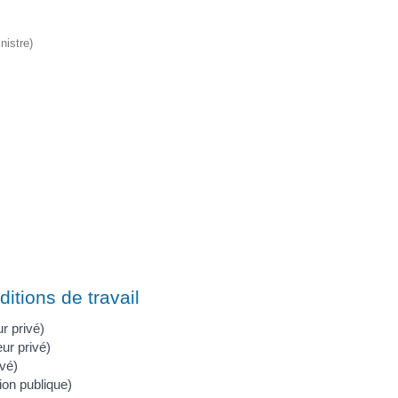
nistre)
ditions de travail
r privé)
eur privé)
ivé)
tion publique)