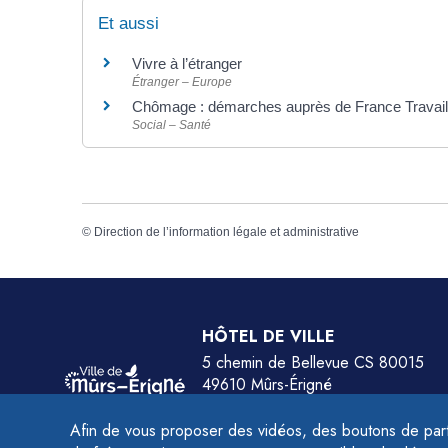
Et aussi
Vivre à l’étranger
Étranger – Europe
Chômage : démarches auprès de France Travail
Social – Santé
©
Direction de l’information légale et administrative
HÔTEL DE VILLE
5 chemin de Bellevue CS 80015
49610 Mûrs-Érigné
Tél.
02 41 79 78 77
Afin de vous proposer des vidéos, des boutons de part
HORAIRES :