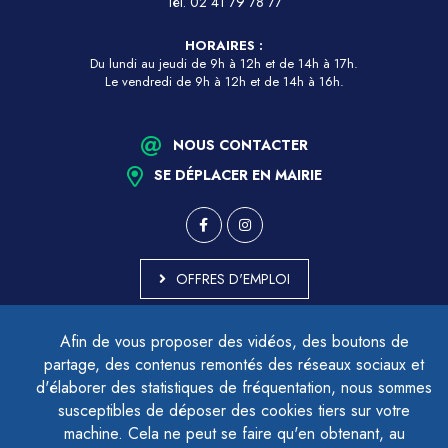
Tél.
02 41 79 78 77
HORAIRES :
Du lundi au jeudi de 9h à 12h et de 14h à 17h.
Le vendredi de 9h à 12h et de 14h à 16h.
NOUS CONTACTER
SE DÉPLACER EN MAIRIE
OFFRES D'EMPLOI
MARCHÉS PUBLICS
Afin de vous proposer des vidéos, des boutons de
ACCESSIBILITÉ - PARTIELLEMENT CONFORME
partage, des contenus remontés des réseaux sociaux et
PLAN DU SITE
d'élaborer des statistiques de fréquentation, nous sommes
MENTIONS LÉGALES
CONTACTER LE DÉLÉGUÉ À LA PROTECTION DES DONNÉES
susceptibles de déposer des cookies tiers sur votre
GESTION DES COOKIES
machine. Cela ne peut se faire qu'en obtenant, au