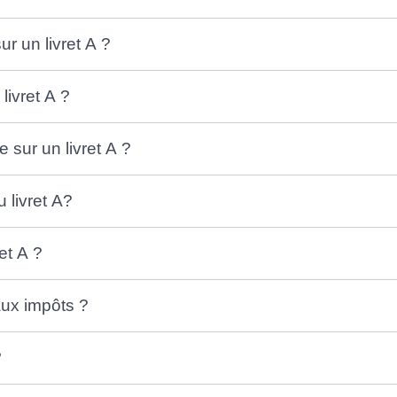
r un livret A ?
livret A ?
sur un livret A ?
u livret A?
et A ?
 aux impôts ?
?