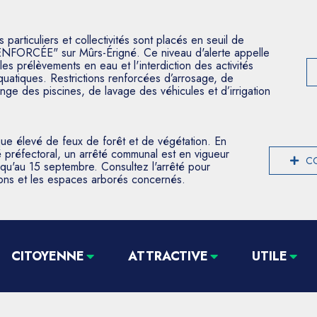
articuliers et collectivités sont placés en seuil de
ENFORCÉE" sur Mûrs-Érigné. Ce niveau d'alerte appelle
les prélèvements en eau et l'interdiction des activités
aquatiques. Restrictions renforcées d’arrosage, de
nge des piscines, de lavage des véhicules et d’irrigation
que élevé de feux de forêt et de végétation. En
 préfectoral, un arrêté communal est en vigueur
CO
usqu'au 15 septembre. Consultez l'arrêté pour
tions et les espaces arborés concernés.
CITOYENNE
ATTRACTIVE
UTILE