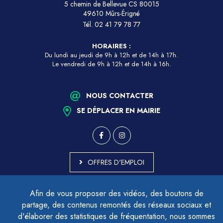
5 chemin de Bellevue CS 80015
49610 Mûrs-Érigné
Tél.
02 41 79 78 77
HORAIRES :
Du lundi au jeudi de 9h à 12h et de 14h à 17h.
Le vendredi de 9h à 12h et de 14h à 16h.
NOUS CONTACTER
SE DÉPLACER EN MAIRIE
OFFRES D'EMPLOI
MARCHÉS PUBLICS
Afin de vous proposer des vidéos, des boutons de
ACCESSIBILITÉ - PARTIELLEMENT CONFORME
partage, des contenus remontés des réseaux sociaux et
PLAN DU SITE
d'élaborer des statistiques de fréquentation, nous sommes
MENTIONS LÉGALES