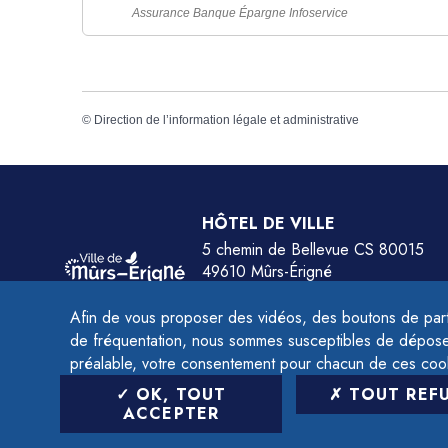
Assurance Banque Épargne Infoservice
©
Direction de l’information légale et administrative
HÔTEL DE VILLE
5 chemin de Bellevue CS 80015
49610 Mûrs-Érigné
Tél.
02 41 79 78 77
Afin de vous proposer des vidéos, des boutons de part
HORAIRES :
de fréquentation, nous sommes susceptibles de déposer 
Du lundi au jeudi de 9h à 12h et de 14h à 
préalable, votre consentement pour chacun de ces coo
Le vendredi de 9h à 12h et de 14h à 16h.
OK, TOUT
TOUT REF
ACCEPTER