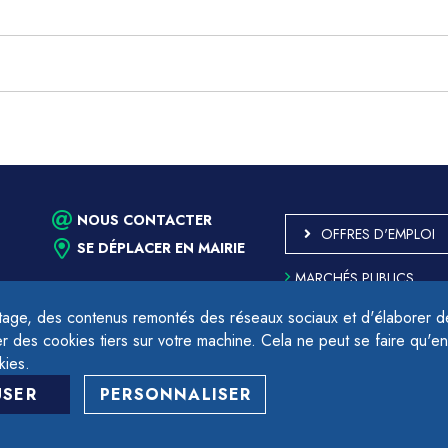
NOUS CONTACTER
OFFRES D'EMPLOI
SE DÉPLACER EN MAIRIE
MARCHÉS PUBLICS
ACCESSIBILITÉ - PARTIE
CONFORME
age, des contenus remontés des réseaux sociaux et d'élaborer des
PLAN DU SITE
des cookies tiers sur votre machine. Cela ne peut se faire qu'en
17h.
MENTIONS LÉGALES
kies.
CONTACTER LE DÉLÉGU
USER
PERSONNALISER
PROTECTION DES DON
GESTION DES COOKIES