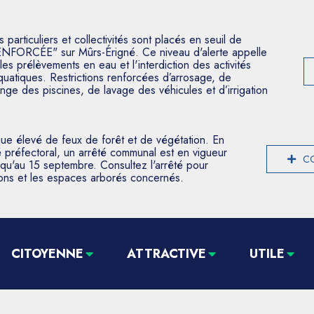
articuliers et collectivités sont placés en seuil de
ENFORCÉE" sur Mûrs-Érigné. Ce niveau d'alerte appelle
les prélèvements en eau et l'interdiction des activités
aquatiques. Restrictions renforcées d’arrosage, de
nge des piscines, de lavage des véhicules et d’irrigation
que élevé de feux de forêt et de végétation. En
 préfectoral, un arrêté communal est en vigueur
CO
usqu'au 15 septembre. Consultez l'arrêté pour
tions et les espaces arborés concernés.
CITOYENNE
ATTRACTIVE
UTILE