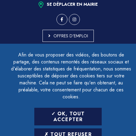
SE DÉPLACER EN MAIRIE
OFFRES D'EMPLOI
MARCHÉS PUBLICS
Afin de vous proposer des vidéos, des boutons de
ACCESSIBILITÉ - PARTIELLEMENT CONFORME
partage, des contenus remontés des réseaux sociaux et
PLAN DU SITE
d'élaborer des statistiques de fréquentation, nous sommes
MENTIONS LÉGALES
CONTACTER LE DÉLÉGUÉ À LA PROTECTION DES DONNÉES
susceptibles de déposer des cookies tiers sur votre
GESTION DES COOKIES
machine. Cela ne peut se faire qu'en obtenant, au
préalable, votre consentement pour chacun de ces
cookies.
LETTRE D'INFORMATION
OK, TOUT
SAISIR VOTRE ADRESSE E-MAIL
ACCEPTER
POUR VOUS INSCRIRE :
TOUT REFUSER