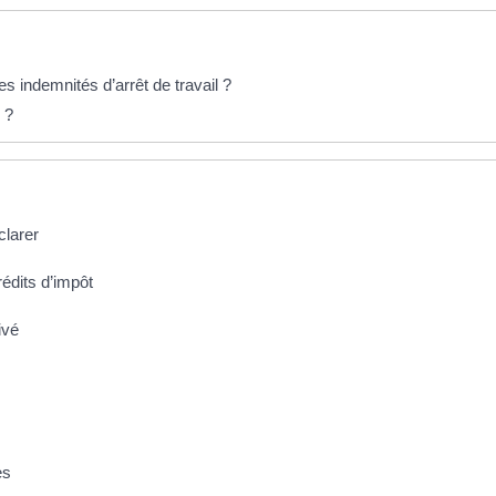
 indemnités d’arrêt de travail ?
 ?
clarer
rédits d’impôt
ivé
es