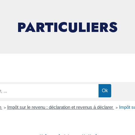
PARTICULIERS
on
>
Impôt sur le revenu : déclaration et revenus à déclarer
>
Impôt su