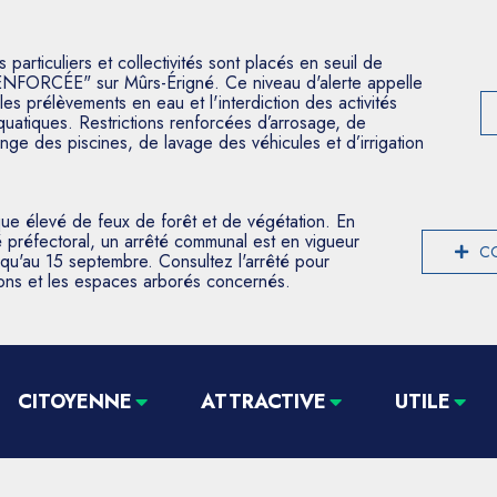
articuliers et collectivités sont placés en seuil de
ENFORCÉE" sur Mûrs-Érigné. Ce niveau d'alerte appelle
les prélèvements en eau et l'interdiction des activités
aquatiques. Restrictions renforcées d’arrosage, de
nge des piscines, de lavage des véhicules et d’irrigation
que élevé de feux de forêt et de végétation. En
 préfectoral, un arrêté communal est en vigueur
CO
usqu'au 15 septembre. Consultez l'arrêté pour
tions et les espaces arborés concernés.
CITOYENNE
ATTRACTIVE
UTILE