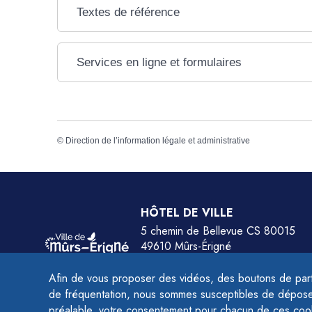
Textes de référence
Services en ligne et formulaires
©
Direction de l’information légale et administrative
HÔTEL DE VILLE
5 chemin de Bellevue CS 80015
49610 Mûrs-Érigné
Tél.
02 41 79 78 77
Afin de vous proposer des vidéos, des boutons de part
HORAIRES :
de fréquentation, nous sommes susceptibles de déposer 
Du lundi au jeudi de 9h à 12h et de 14h à 
préalable, votre consentement pour chacun de ces coo