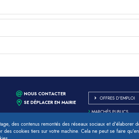
NOUS CONTACTER
OFFRES D'EMPLOI
SE DÉPLACER EN MAIRIE
MARCHÉS PUBLICS
ACCESSIBILITÉ - PARTIE
CONFORME
age, des contenus remontés des réseaux sociaux et d'élaborer des
PLAN DU SITE
des cookies tiers sur votre machine. Cela ne peut se faire qu'en
17h.
MENTIONS LÉGALES
kies.