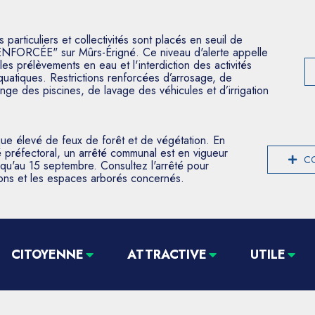
articuliers et collectivités sont placés en seuil de
ENFORCÉE" sur Mûrs-Érigné. Ce niveau d'alerte appelle
les prélèvements en eau et l'interdiction des activités
aquatiques. Restrictions renforcées d’arrosage, de
nge des piscines, de lavage des véhicules et d’irrigation
que élevé de feux de forêt et de végétation. En
 préfectoral, un arrêté communal est en vigueur
CO
usqu'au 15 septembre. Consultez l'arrêté pour
tions et les espaces arborés concernés.
CITOYENNE
ATTRACTIVE
UTILE