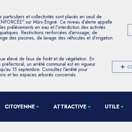
articuliers et collectivités sont placés en seuil de
ENFORCÉE" sur Mûrs-Érigné. Ce niveau d'alerte appelle
les prélèvements en eau et l'interdiction des activités
aquatiques. Restrictions renforcées d’arrosage, de
nge des piscines, de lavage des véhicules et d’irrigation
que élevé de feux de forêt et de végétation. En
 préfectoral, un arrêté communal est en vigueur
CO
usqu'au 15 septembre. Consultez l'arrêté pour
tions et les espaces arborés concernés.
CITOYENNE
ATTRACTIVE
UTILE