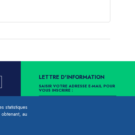
LETTRE D'INFORMATION
SAISIR VOTRE ADRESSE E-MAIL POUR
VOUS INSCRIRE :
LLEMENT
 statistiques
ARCHIVES
DÉSINSCRIPTION
 obtenant, au
É À LA
NÉES