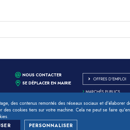
NOUS CONTACTER
OFFRES D'EMPLOI
SE DÉPLACER EN MAIRIE
MARCHÉS PUBLICS
ACCESSIBILITÉ - PARTIE
CONFORME
age, des contenus remontés des réseaux sociaux et d'élaborer des
PLAN DU SITE
des cookies tiers sur votre machine. Cela ne peut se faire qu'en
17h.
MENTIONS LÉGALES
kies.
CONTACTER LE DÉLÉGU
USER
PERSONNALISER
PROTECTION DES DON