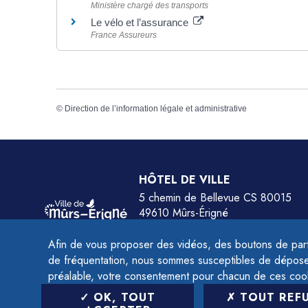
Ministère chargé des transports
Le vélo et l’assurance
France Assureurs
©
Direction de l’information légale et administrative
HÔTEL DE VILLE
5 chemin de Bellevue CS 80015
49610 Mûrs-Érigné
Tél.
02 41 79 78 77
Afin de vous proposer des vidéos, des boutons de part
HORAIRES :
de fréquentation, nous sommes susceptibles de déposer 
Du lundi au jeudi de 9h à 12h et de 14h à 
préalable, votre consentement pour chacun de ces coo
Le vendredi de 9h à 12h et de 14h à 16h.
OK, TOUT
TOUT REF