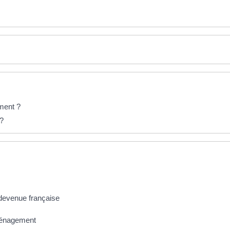
ment ?
 ?
e devenue française
éménagement