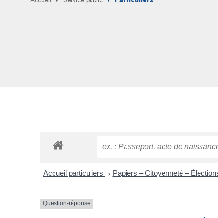
Accueil
Service public
Particuliers
Accueil particuliers
>
Papiers – Citoyenneté – Électio
Question-réponse