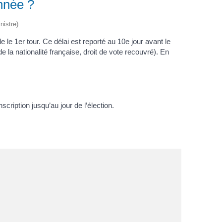
année ?
nistre)
e le 1
er
tour. Ce délai est reporté au 10
e
jour avant le
la nationalité française, droit de vote recouvré). En
scription jusqu’au jour de l’élection.