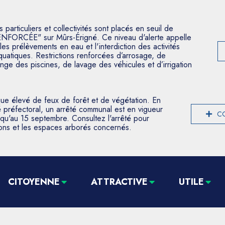
articuliers et collectivités sont placés en seuil de
ENFORCÉE" sur Mûrs-Érigné. Ce niveau d'alerte appelle
les prélèvements en eau et l'interdiction des activités
aquatiques. Restrictions renforcées d’arrosage, de
nge des piscines, de lavage des véhicules et d’irrigation
que élevé de feux de forêt et de végétation. En
 préfectoral, un arrêté communal est en vigueur
CO
usqu'au 15 septembre. Consultez l'arrêté pour
tions et les espaces arborés concernés.
CITOYENNE
ATTRACTIVE
UTILE