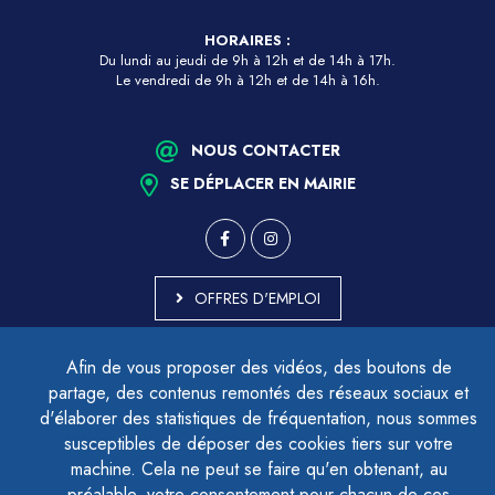
HORAIRES :
Du lundi au jeudi de 9h à 12h et de 14h à 17h.
Le vendredi de 9h à 12h et de 14h à 16h.
NOUS CONTACTER
SE DÉPLACER EN MAIRIE
OFFRES D'EMPLOI
MARCHÉS PUBLICS
Afin de vous proposer des vidéos, des boutons de
ACCESSIBILITÉ - PARTIELLEMENT CONFORME
partage, des contenus remontés des réseaux sociaux et
PLAN DU SITE
d'élaborer des statistiques de fréquentation, nous sommes
MENTIONS LÉGALES
CONTACTER LE DÉLÉGUÉ À LA PROTECTION DES DONNÉES
susceptibles de déposer des cookies tiers sur votre
GESTION DES COOKIES
machine. Cela ne peut se faire qu'en obtenant, au
préalable, votre consentement pour chacun de ces