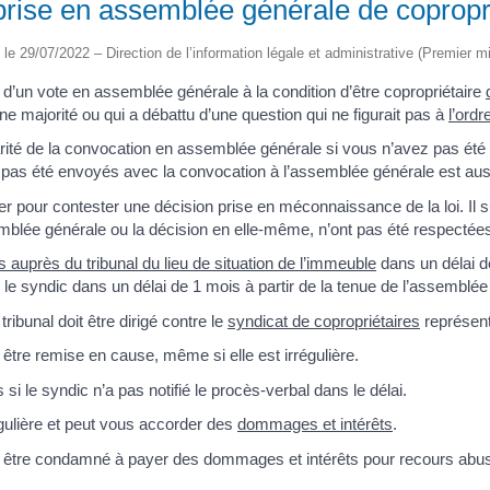
prise en assemblée générale de copropr
é le 29/07/2022 – Direction de l’information légale et administrative (Premier mi
t d’un vote en assemblée générale à la condition d’être copropriétaire
ne majorité ou qui a débattu d’une question qui ne figurait pas à
l’ord
rité de la convocation en assemblée générale si vous n’avez pas été
t pas été envoyés avec la convocation à l’assemblée générale est aus
lier pour contester une décision prise en méconnaissance de la loi. Il s
emblée générale ou la décision en elle-même, n’ont pas été respectée
s auprès du tribunal du lieu de situation de l’immeuble
dans un délai de
par le syndic dans un délai de 1 mois à partir de la tenue de l’assemblé
ibunal doit être dirigé contre le
syndicat de copropriétaires
représent
s être remise en cause, même si elle est irrégulière.
si le syndic n’a pas notifié le procès-verbal dans le délai.
régulière et peut vous accorder des
dommages et intérêts
.
ez être condamné à payer des dommages et intérêts pour recours abus