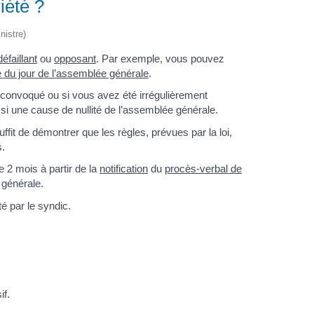
iété ?
nistre)
défaillant
ou
opposant
. Par exemple, vous pouvez
re du jour de l’assemblée générale
.
 convoqué ou si vous avez été irrégulièrement
si une cause de nullité de l’assemblée générale.
uffit de démontrer que les règles, prévues par la loi,
s.
 2 mois à partir de la
notification
du
procès-verbal de
e générale.
é par le syndic.
if.