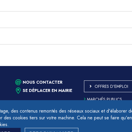
NOUS CONTACTER
OFFRES D'EMPLOI
SE DÉPLACER EN MAIRIE
MARCHÉS PUBLICS
ACCESSIBILITÉ - PARTIE
CONFORME
age, des contenus remontés des réseaux sociaux et d'élaborer des
PLAN DU SITE
des cookies tiers sur votre machine. Cela ne peut se faire qu'en
17h.
MENTIONS LÉGALES
kies.
CONTACTER LE DÉLÉGU