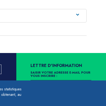
LETTRE D'INFORMATION
SAISIR VOTRE ADRESSE E-MAIL POUR
VOUS INSCRIRE :
LLEMENT
 statistiques
ARCHIVES
DÉSINSCRIPTION
 obtenant, au
É À LA