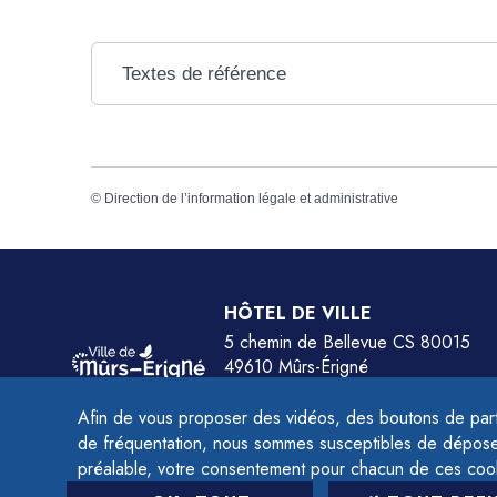
Textes de référence
©
Direction de l’information légale et administrative
HÔTEL DE VILLE
5 chemin de Bellevue CS 80015
49610 Mûrs-Érigné
Tél.
02 41 79 78 77
Afin de vous proposer des vidéos, des boutons de part
HORAIRES :
de fréquentation, nous sommes susceptibles de déposer 
Du lundi au jeudi de 9h à 12h et de 14h à 
préalable, votre consentement pour chacun de ces coo
Le vendredi de 9h à 12h et de 14h à 16h.