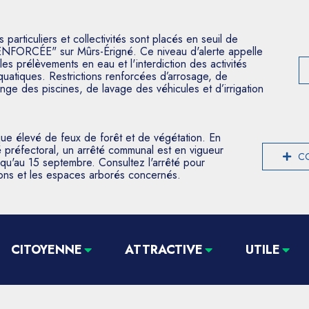
articuliers et collectivités sont placés en seuil de
ENFORCÉE" sur Mûrs-Érigné. Ce niveau d'alerte appelle
les prélèvements en eau et l'interdiction des activités
aquatiques. Restrictions renforcées d’arrosage, de
nge des piscines, de lavage des véhicules et d’irrigation
que élevé de feux de forêt et de végétation. En
 préfectoral, un arrêté communal est en vigueur
CO
usqu'au 15 septembre. Consultez l'arrêté pour
tions et les espaces arborés concernés.
CITOYENNE
ATTRACTIVE
UTILE