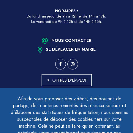
HORAIRES :
Du lundi au jeudi de 9h à 12h et de 14h à 17h.
Le vendredi de 9h à 12h et de 14h à 16h.
NOUS CONTACTER
SE DÉPLACER EN MAIRIE
OFFRES D'EMPLOI
MARCHÉS PUBLICS
Afin de vous proposer des vidéos, des boutons de
ACCESSIBILITÉ - PARTIELLEMENT CONFORME
partage, des contenus remontés des réseaux sociaux et
PLAN DU SITE
d'élaborer des statistiques de fréquentation, nous sommes
MENTIONS LÉGALES
CONTACTER LE DÉLÉGUÉ À LA PROTECTION DES DONNÉES
susceptibles de déposer des cookies tiers sur votre
GESTION DES COOKIES
machine. Cela ne peut se faire qu'en obtenant, au
préalable, votre consentement pour chacun de ces